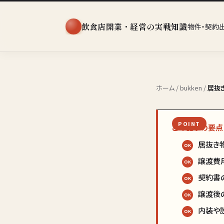
飲食店開業・経営の実戦知識
物件・契約
ホーム
/
bukken
/
居抜
この記事の要点
居抜き
譲渡費
契約書
譲渡後
内装や