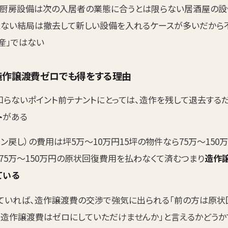
厨房設備は次の入居者の業態に合うとは限らない居酒屋の設
えない結局は撤去して新しい設備を入れるケースが多いだから
産」ではない
造作譲渡費ゼロでも得をする理由
知らないポイント前テナントにとっては、造作を残して退去する
ト
がある
ン戻し）の費用は坪5万〜10万円15坪の物件なら75万〜15
75万〜150万円の原状回復費用を払わなくて済むつまり
造作
ている
ていれば、造作譲渡費の交渉で強気に出られる「前の方は原
、造作譲渡費はゼロにしていただけませんか」と言えるかどうか