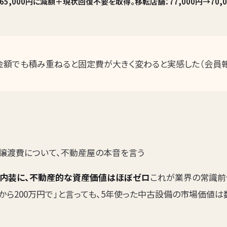
65,000円に減額＋現状回復不要を取得。移転店舗：77,000円→70,
金額でも積み重ねると固定費が大きく変わると実感した（会員報
譲渡費について、不動産屋の本音を言う
内装に、不動産的な資産価値はほぼゼロ
これが業界の常識前テ
から200万円で」と言っても、5年使った中古設備の市場価値