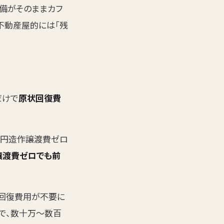
備がそのままカフ
不動産屋的には「残
だけで
原状回復費
0万円造作譲渡費ゼロ
譲渡費ゼロでも前
状回復費用が不要に
で、数十万〜数百