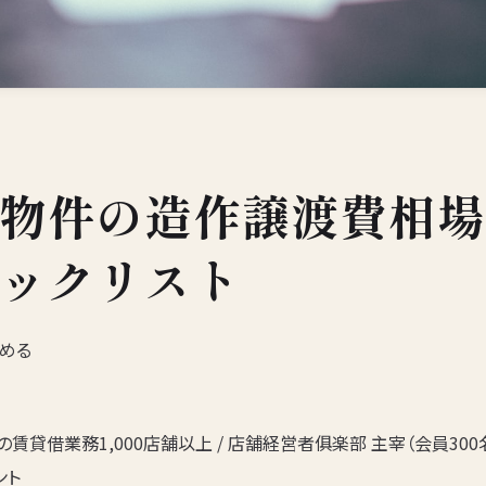
物件の造作譲渡費相場
ックリスト
読める
賃貸借業務1,000店舗以上 / 店舗経営者俱楽部 主宰（会員300名
ント