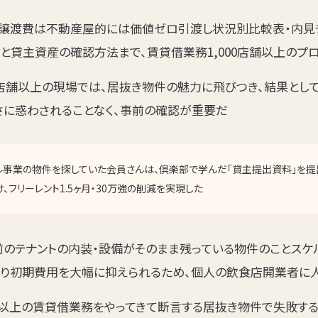
譲渡費は不動産屋的には価値ゼロ引渡し状況別比較表・内見チ
産と貸主資産の確認方法まで、賃貸借業務1,000店舗以上のプ
00店舗以上の現場では、居抜き物件の魅力に飛びつき、結果とし
さに惑わされることなく、事前の確認が重要だ
事業の物件を探していた会員さんは、倶楽部で学んだ「貸主提出資料」を提
、フリーレント1.5ヶ月・30万強の削減を実現した
前のテナントの内装・設備がそのまま残っている物件のことスケ
より初期費用を大幅に抑えられるため、個人の飲食店開業者に
店舗以上の賃貸借業務をやってきて断言する居抜き物件で失敗す