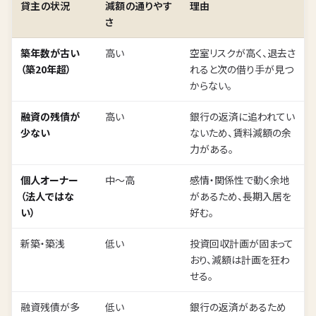
貸主の状況
減額の通りやす
理由
さ
築年数が古い
高い
空室リスクが高く、退去さ
（築20年超）
れると次の借り手が見つ
からない。
融資の残債が
高い
銀行の返済に追われてい
少ない
ないため、賃料減額の余
力がある。
個人オーナー
中〜高
感情・関係性で動く余地
（法人ではな
があるため、長期入居を
い）
好む。
新築・築浅
低い
投資回収計画が固まって
おり、減額は計画を狂わ
せる。
融資残債が多
低い
銀行の返済があるため