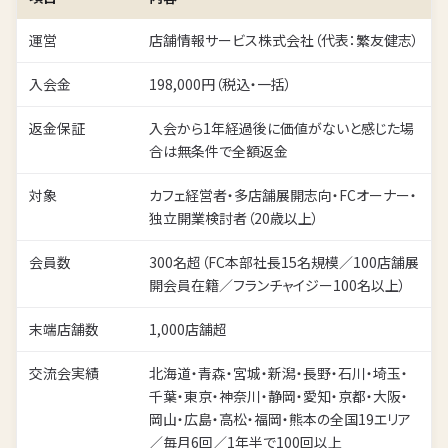
運営
店舗情報サービス株式会社（代表：繁友健志）
入会金
198,000円（税込・一括）
返金保証
入会から1年経過後に価値がないと感じた場
合は無条件で全額返金
対象
カフェ経営者・多店舗展開志向・FCオーナー・
独立開業検討者（20歳以上）
会員数
300名超（FC本部社長15名規模／100店舗展
開会員在籍／フランチャイジー100名以上）
末端店舗数
1,000店舗超
交流会実績
北海道・青森・宮城・新潟・長野・石川・埼玉・
千葉・東京・神奈川・静岡・愛知・京都・大阪・
岡山・広島・高松・福岡・熊本の全国19エリア
／毎月6回／1年半で100回以上