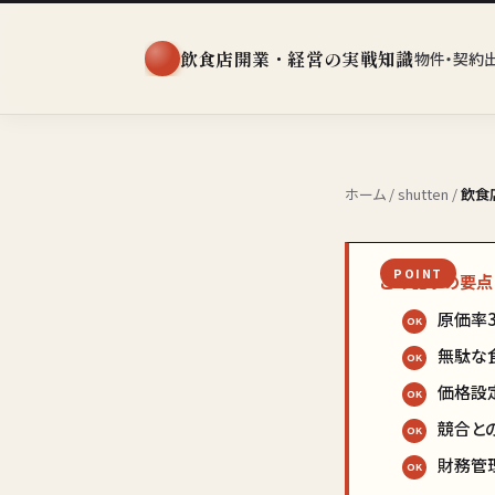
飲食店開業・経営の実戦知識
物件・契約
ホーム
/
shutten
/
飲食
この記事の要点
原価率
無駄な
価格設
競合と
財務管