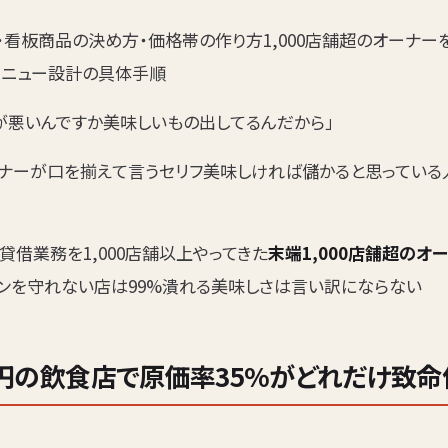
壁・看板商品の決め方・価格帯の作り方1,000店舗超のオーナ
メニュー設計の具体手順
何が悪いんですか美味しいもの出してるんだから」
ナーが口を揃えて言うセリフ美味しければ儲かると思っている
借業務を1,000店舗以上やってきた
末端1,000店舗超のオ
インを守れない店は99%潰れる美味しさは言い訳にならない
万円の飲食店で原価率35%がどれだけ致命