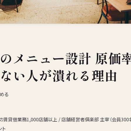
のメニュー設計 原価率
ない人が潰れる理由
読める
賃貸借業務1,000店舗以上 / 店舗経営者俱楽部 主宰（会員300名
ント