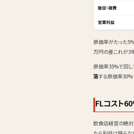
販促・雑費
営業利益
原価率がたった5
万円の差これが3年
原価率35%で回
落
する原価率30
FLコスト6
飲食店経営の絶対
たら利益は残らな