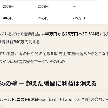
20万円
20万円
—
40万円
25万円
-15万円
%ズレるだけで営業利益は
40万円から25万円へ37.5%減
する
続けば540万円消える
している店が雨の日や冬の閑散期に売上30万円落ちたらどうな
%ラインは経営の安全マージンそのもの
0%の壁 — 超えた瞬間に利益は消える
ルール
FLコスト60%
Food（原価）+ Labor（人件費）の合計
い