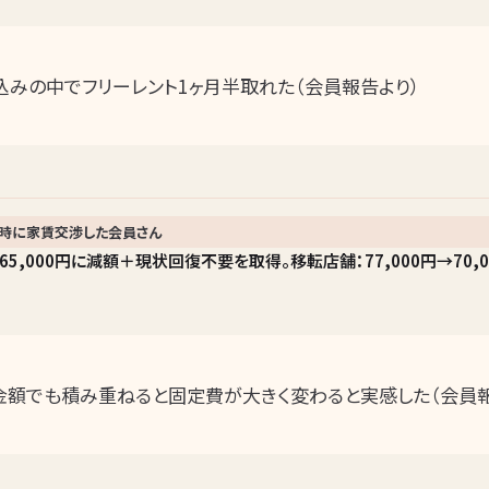
込みの中でフリーレント1ヶ月半取れた（会員報告より）
時に家賃交渉した会員さん
65,000円に減額＋現状回復不要を取得。移転店舗：77,000円→70,
金額でも積み重ねると固定費が大きく変わると実感した（会員報