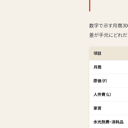
数字で示す月商30
差が手元にどれだ
項目
月商
原価（F）
人件費（L）
家賃
水光熱費・消耗品