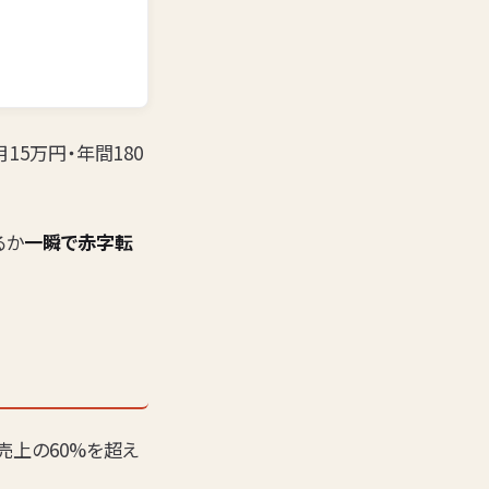
月15万円・年間180
るか
一瞬で赤字転
が売上の60%を超え