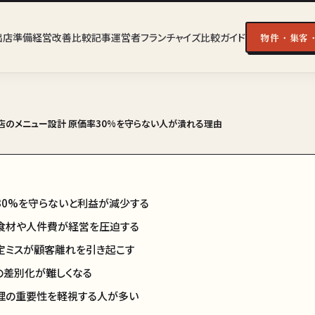
出店準備
経営改善
比較記事
運営者
フランチャイズ比較ガイド
物件・集客
店のメニュー設計 原価率30%を守らない人が潰れる理由
30%を守らないと利益が減少する
食材や人件費が経営を圧迫する
定ミスが顧客離れを引き起こす
の差別化が難しくなる
理の重要性を軽視する人が多い