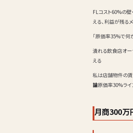
FLコスト60%の
える、利益が残る
「原価率35%で
潰れる飲食店オー
える
私は店舗物件の賃貸
論
原価率30%ラ
月商300